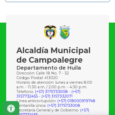
Alcaldía Municipal
de Campoalegre
Departamento de Huila
Dirección: Calle 18 No. 7 - 32
Código Postal: 413020
Horario de atención: lunes a viernes 8:00
a.m. - 11:30 a.m. / 2:00 p.m. - 4:30 p.m.
Télefono:
(+57) 3175733008
-
(+57)
3157732455
-
(+57) 3157332071
Línea anticorrupción:
(+57) 018000919748
Ventanilla única:
(+57) 3175733008
Secretaría General y de Gobierno:
(+57)
3157732455